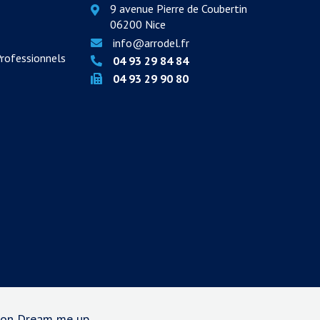
9 avenue Pierre de Coubertin
06200 Nice
info@arrodel.fr
Professionnels
04 93 29 84 84
04 93 29 90 80
tion Dream me up