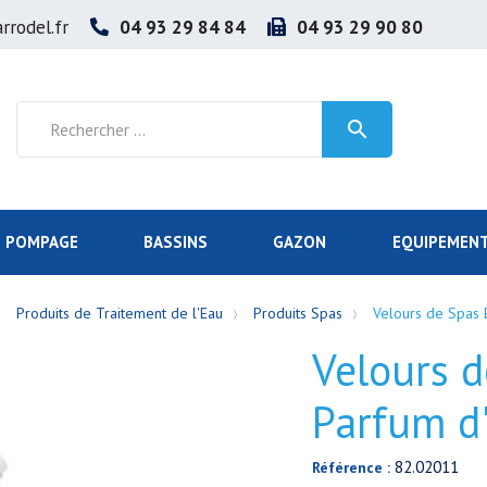
rrodel.fr
04 93 29 84 84
04 93 29 90 80

POMPAGE
BASSINS
GAZON
EQUIPEMENT
Produits de Traitement de l'Eau
Produits Spas
Velours de Spas 
Velours d
Parfum d
82.02011
Référence :