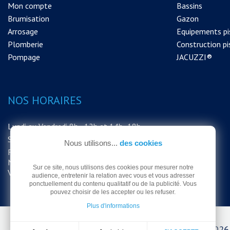
Mon compte
Bassins
Brumisation
Gazon
Arrosage
Equipements pi
Plomberie
Construction pi
Pompage
JACUZZI®
NOS HORAIRES
Lundi au Vendredi 8h - 12h et 14h -18h
Samedi 8h - 12h
Nous utilisons...
des cookies
FERMETURE EXCEPTIONNELLE DU
MAGASIN LE SAMEDI 15 AOUT MERCI DE
Sur ce site, nous utilisons des cookies pour mesurer notre
VOTRE COMPRÉHENSION
audience, entretenir la relation avec vous et vous adresser
ponctuellement du contenu qualitatif ou de la publicité. Vous
pouvez choisir de les accepter ou les refuser.
Plus d'informations
© Arrodel 2026