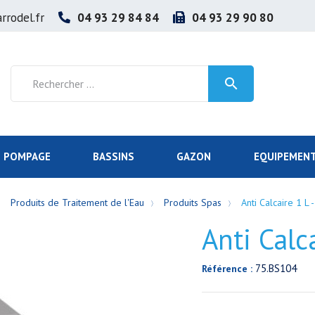
rrodel.fr
04 93 29 84 84
04 93 29 90 80

POMPAGE
BASSINS
GAZON
EQUIPEMENT
Produits de Traitement de l'Eau
Produits Spas
Anti Calcaire 1 L
Anti Calc
75.BS104
Référence :