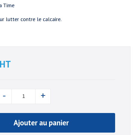
pa Time
r lutter contre le calcaire.
HT
-
+
Ajouter au panier