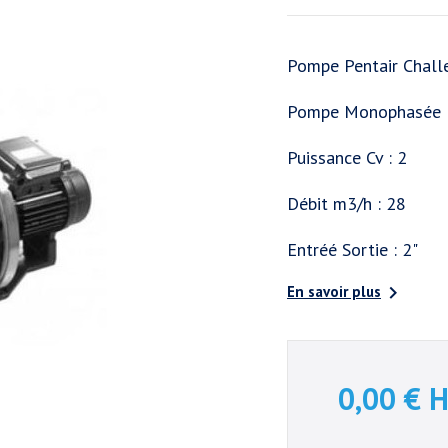
Pompe Pentair Chal
Pompe Monophasée
Puissance Cv : 2
Débit m3/h : 28
Entréé Sortie : 2"

En savoir plus
0,00 €
H