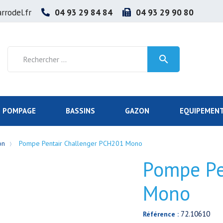
rrodel.fr
04 93 29 84 84
04 93 29 90 80

POMPAGE
BASSINS
GAZON
EQUIPEMENT
on
Pompe Pentair Challenger PCH201 Mono
Pompe Pe
Mono
72.10610
Référence :