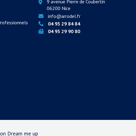
9 avenue Pierre de Coubertin
06200 Nice
info@arrodel.fr
Professionnels
04 93 29 84 84
04 93 29 90 80
tion Dream me up