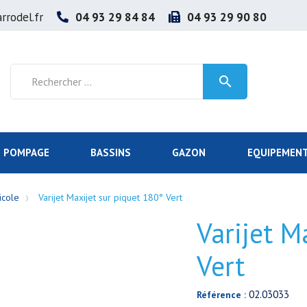
rrodel.fr
04 93 29 84 84
04 93 29 90 80

POMPAGE
BASSINS
GAZON
EQUIPEMENT
icole
Varijet Maxijet sur piquet 180° Vert
Varijet M
Vert
02.03033
Référence :