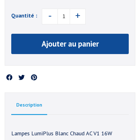
-
+
Quantité :
Ajouter au panier
Partager
Description
Lampes LumiPlus Blanc Chaud AC V1 16W