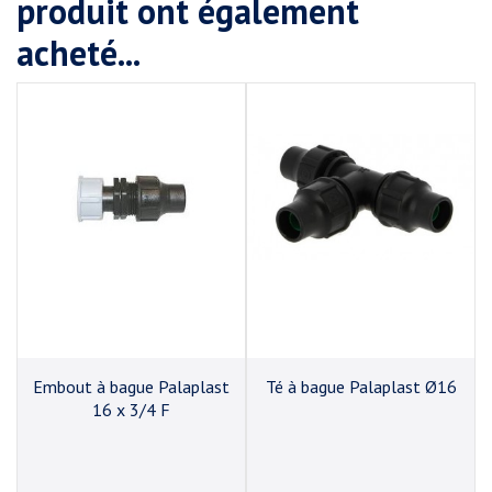
produit ont également
acheté...
t
Embout à bague Palaplast
Té à bague Palaplast Ø16
16 x 3/4 F