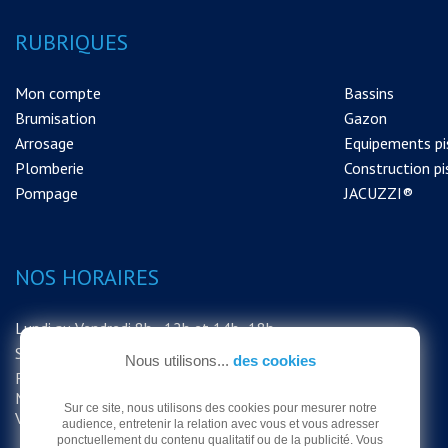
RUBRIQUES
Mon compte
Bassins
Brumisation
Gazon
Arrosage
Equipements pi
Plomberie
Construction pi
Pompage
JACUZZI®
NOS HORAIRES
Lundi au Vendredi 8h - 12h et 14h -18h
Samedi 8h - 12h
Nous utilisons...
des cookies
FERMETURE EXCEPTIONNELLE DU
MAGASIN LE SAMEDI 15 AOUT MERCI DE
Sur ce site, nous utilisons des cookies pour mesurer notre
VOTRE COMPRÉHENSION
audience, entretenir la relation avec vous et vous adresser
ponctuellement du contenu qualitatif ou de la publicité. Vous