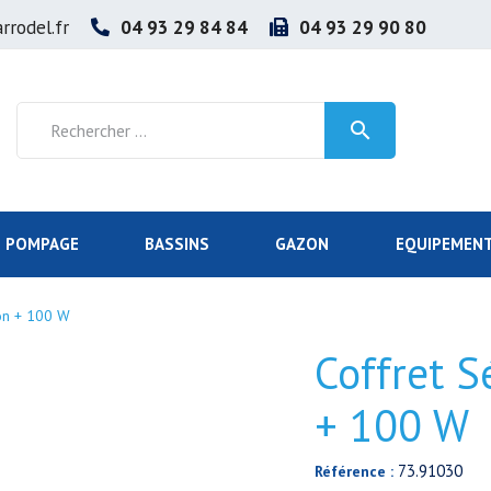
rrodel.fr
04 93 29 84 84
04 93 29 90 80

POMPAGE
BASSINS
GAZON
EQUIPEMENT
ion + 100 W
Coffret S
+ 100 W
73.91030
Référence :