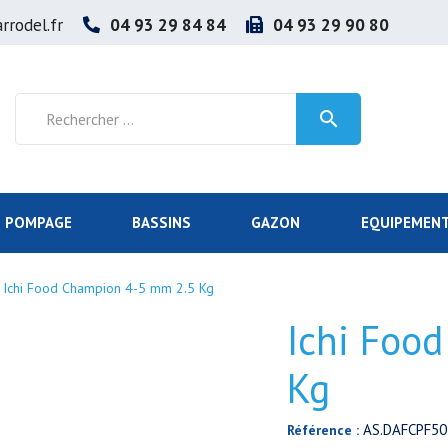
rrodel.fr
04 93 29 84 84
04 93 29 90 80

POMPAGE
BASSINS
GAZON
EQUIPEMENT
Ichi Food Champion 4-5 mm 2.5 Kg
Ichi Foo
Kg
AS.DAFCPF50
Référence :