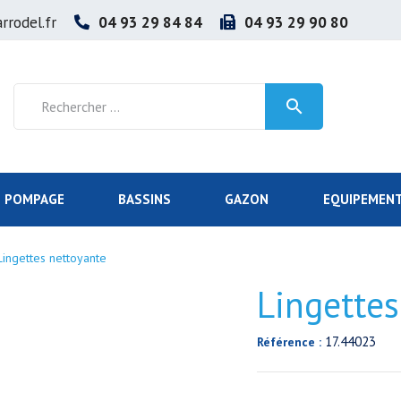
rrodel.fr
04 93 29 84 84
04 93 29 90 80

POMPAGE
BASSINS
GAZON
EQUIPEMENT
Lingettes nettoyante
Lingettes
17.44023
Référence :