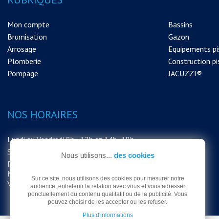
Mon compte
Bassins
Brumisation
Gazon
Arrosage
Equipements pi
Plomberie
Construction pi
Pompage
JACUZZI®
NOS HORAIRES
Lundi au Vendredi 8h - 12h et 14h -18h
Samedi 8h - 12h
Nous utilisons...
des cookies
FERMETURE EXCEPTIONNELLE DU
MAGASIN LE SAMEDI 15 AOUT MERCI DE
Sur ce site, nous utilisons des cookies pour mesurer notre
VOTRE COMPRÉHENSION
audience, entretenir la relation avec vous et vous adresser
ponctuellement du contenu qualitatif ou de la publicité. Vous
pouvez choisir de les accepter ou les refuser.
Plus d'informations