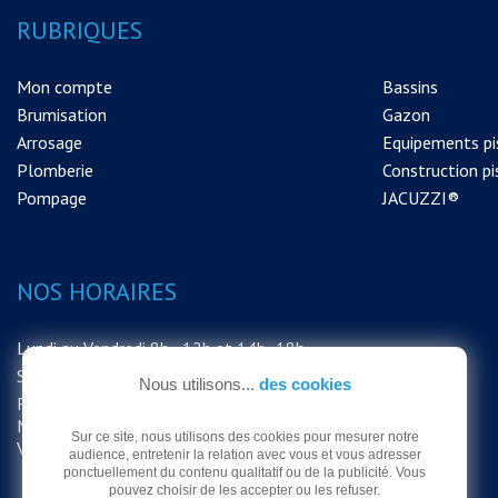
RUBRIQUES
Mon compte
Bassins
Brumisation
Gazon
Arrosage
Equipements pi
Plomberie
Construction pi
Pompage
JACUZZI®
NOS HORAIRES
Lundi au Vendredi 8h - 12h et 14h -18h
Samedi 8h - 12h
Nous utilisons...
des cookies
FERMETURE EXCEPTIONNELLE DU
MAGASIN LE SAMEDI 15 AOUT MERCI DE
Sur ce site, nous utilisons des cookies pour mesurer notre
VOTRE COMPRÉHENSION
audience, entretenir la relation avec vous et vous adresser
ponctuellement du contenu qualitatif ou de la publicité. Vous
pouvez choisir de les accepter ou les refuser.