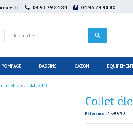
rrodel.fr
04 93 29 84 84
04 93 29 90 80

POMPAGE
BASSINS
GAZON
EQUIPEMENT
Collet électrosoudable 110
Collet él
17.40790
Référence :