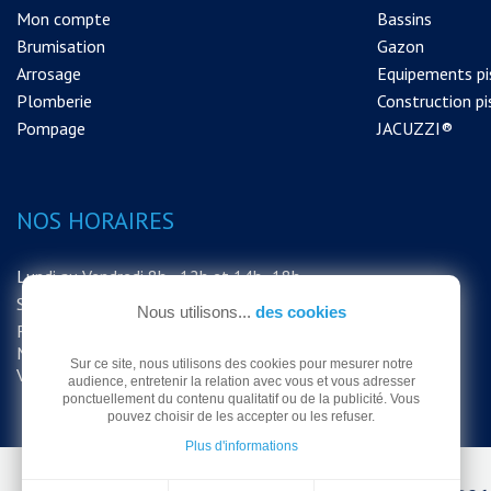
Mon compte
Bassins
Brumisation
Gazon
Arrosage
Equipements pi
Plomberie
Construction pi
Pompage
JACUZZI®
NOS HORAIRES
Lundi au Vendredi 8h - 12h et 14h -18h
Samedi 8h - 12h
Nous utilisons...
des cookies
FERMETURE EXCEPTIONNELLE DU
MAGASIN LE SAMEDI 15 AOUT MERCI DE
Sur ce site, nous utilisons des cookies pour mesurer notre
VOTRE COMPRÉHENSION
audience, entretenir la relation avec vous et vous adresser
ponctuellement du contenu qualitatif ou de la publicité. Vous
pouvez choisir de les accepter ou les refuser.
Plus d'informations