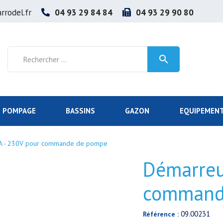
rrodel.fr
04 93 29 84 84
04 93 29 90 80

POMPAGE
BASSINS
GAZON
EQUIPEMENT
9A - 230V pour commande de pompe
Démarreur
command
09.00231
Référence :