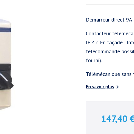
Démarreur direct 9
Contacteur téléméca
IP 42. En façade : In
télécommande possib
fourni).
Télémécanique sans 

En savoir plus
147,40 