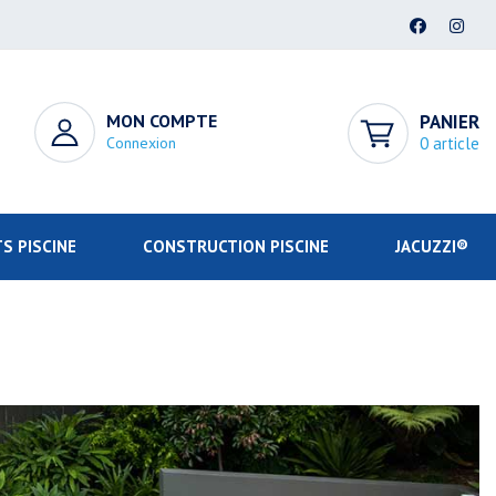
MON COMPTE
PANIER
Connexion
0 article
S PISCINE
CONSTRUCTION PISCINE
JACUZZI®