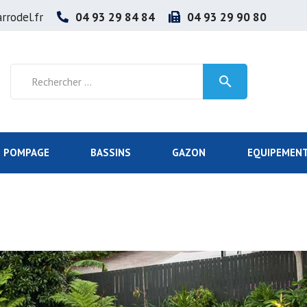
rrodel.fr
04 93 29 84 84
04 93 29 90 80

POMPAGE
BASSINS
GAZON
EQUIPEMENT