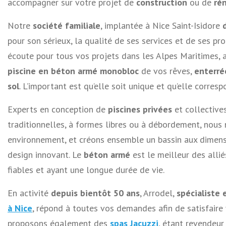
accompagner sur votre projet de
construction
ou de
ré
Notre
société familiale
, implantée à Nice Saint-Isidore
pour son sérieux, la qualité de ses services et de ses p
écoute pour tous vos projets dans les Alpes Maritimes, 
piscine en béton armé monobloc
de vos rêves,
enterré
sol
. L’important est qu’elle soit unique et qu’elle corres
Experts en conception de
piscines privées
et collective
traditionnelles, à formes libres ou à débordement, nous
environnement, et créons ensemble un bassin aux dimens
design innovant. Le
béton armé
est le meilleur des allié
fiables et ayant une longue durée de vie.
En activité
depuis bientôt 50 ans
, Arrodel,
spécialiste
à Nice
, répond à toutes vos demandes afin de satisfaire
proposons également des
spas Jacuzzi
, étant revendeur