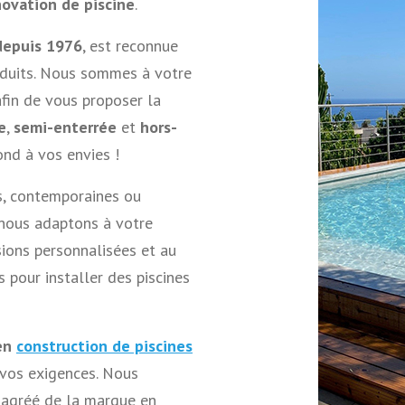
novation de piscine
.
depuis 1976
, est reconnue
roduits. Nous sommes à votre
afin de vous proposer la
e
,
semi-enterrée
et
hors-
pond à vos envies !
s, contemporaines ou
 nous adaptons à votre
ions personnalisées et au
s pour installer des piscines
 en
construction de piscines
 vos exigences. Nous
 agréé de la marque en