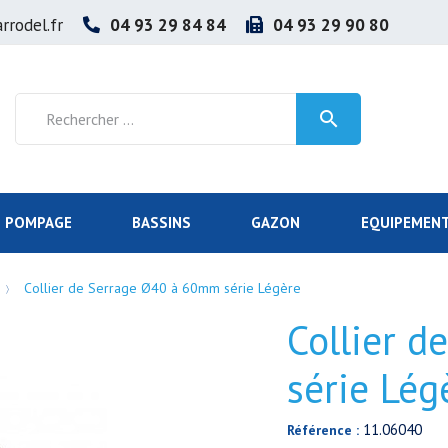
rrodel.fr
04 93 29 84 84
04 93 29 90 80

POMPAGE
BASSINS
GAZON
EQUIPEMENT
Collier de Serrage Ø40 à 60mm série Légère
Collier 
série Lég
11.06040
Référence :