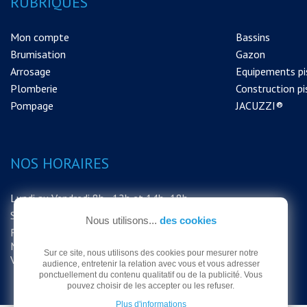
RUBRIQUES
Mon compte
Bassins
Brumisation
Gazon
Arrosage
Equipements pi
Plomberie
Construction pi
Pompage
JACUZZI®
NOS HORAIRES
Lundi au Vendredi 8h - 12h et 14h -18h
Samedi 8h - 12h
Nous utilisons...
des cookies
FERMETURE EXCEPTIONNELLE DU
MAGASIN LE SAMEDI 15 AOUT MERCI DE
Sur ce site, nous utilisons des cookies pour mesurer notre
VOTRE COMPRÉHENSION
audience, entretenir la relation avec vous et vous adresser
ponctuellement du contenu qualitatif ou de la publicité. Vous
pouvez choisir de les accepter ou les refuser.
Plus d'informations