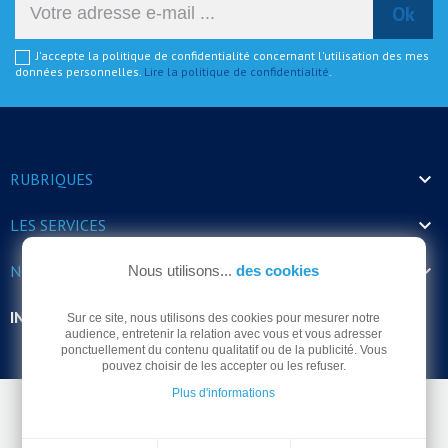
J'accepte la politique de confidentialité concernant l'utilisation des mes
données personnelles.
Lire la politique de confidentialité
.

RUBRIQUES

LES SERVICES

NOS HORAIRES
Nous utilisons...
des cookies
INFORMATIONS
Sur ce site, nous utilisons des cookies pour mesurer notre
audience, entretenir la relation avec vous et vous adresser
ponctuellement du contenu qualitatif ou de la publicité. Vous
pouvez choisir de les accepter ou les refuser.
Plus d'informations
© Arrodel 2026 -
Mentions légales
-
Politique de