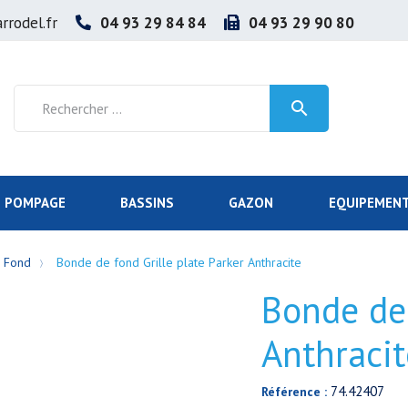
rrodel.fr
04 93 29 84 84
04 93 29 90 80

POMPAGE
BASSINS
GAZON
EQUIPEMENT
 Fond
Bonde de fond Grille plate Parker Anthracite
Bonde de 
Anthracit
74.42407
Référence :