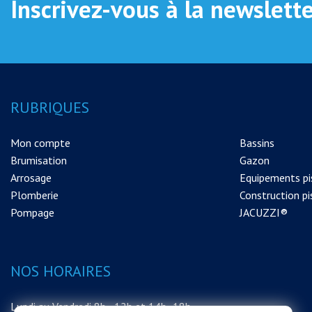
Inscrivez-vous à la newslett
RUBRIQUES
Mon compte
Bassins
Brumisation
Gazon
Arrosage
Equipements pi
Plomberie
Construction pi
Pompage
JACUZZI®
NOS HORAIRES
Lundi au Vendredi 8h - 12h et 14h -18h