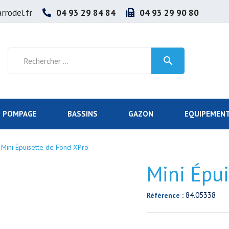
rrodel.fr
04 93 29 84 84
04 93 29 90 80

POMPAGE
BASSINS
GAZON
EQUIPEMENT
Mini Épuisette de Fond XPro
Mini Épu
84.05338
Référence :