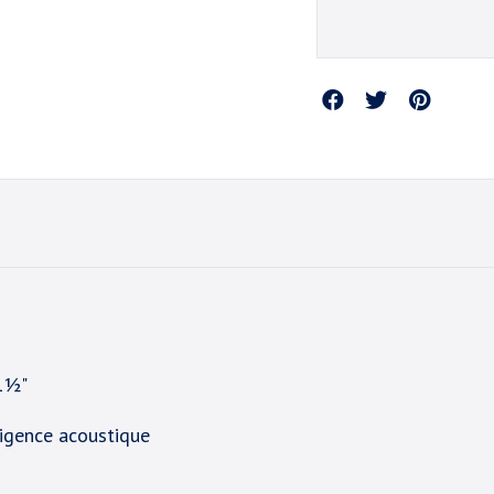
Partager
 1½"
xigence acoustique