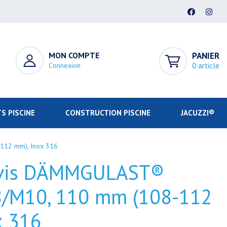
MON COMPTE
PANIER
Connexion
0 article
S PISCINE
CONSTRUCTION PISCINE
JACUZZI®
112 mm), Inox 316
à vis DÄMMGULAST®
8/M10, 110 mm (108-112
x 316