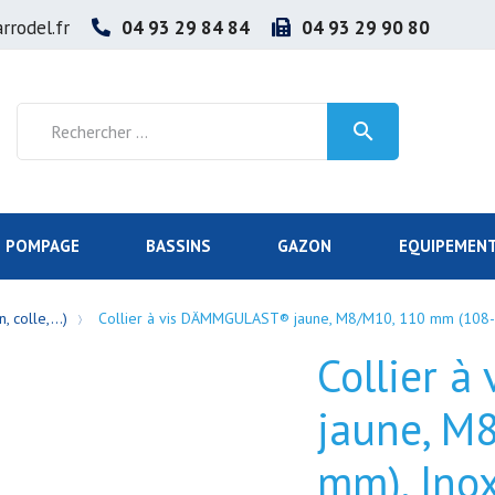
rrodel.fr
04 93 29 84 84
04 93 29 90 80

POMPAGE
BASSINS
GAZON
EQUIPEMENT
, colle,...)
Collier à vis DÄMMGULAST® jaune, M8/M10, 110 mm (108-
Collier 
jaune, M
mm), Ino