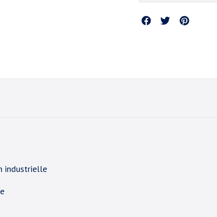
Partager
 industrielle
le