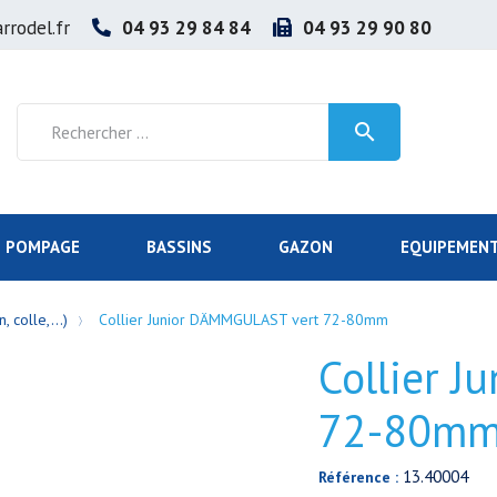
rrodel.fr
04 93 29 84 84
04 93 29 90 80

POMPAGE
BASSINS
GAZON
EQUIPEMENT
, colle,...)
Collier Junior DÄMMGULAST vert 72-80mm
Collier 
72-80m
13.40004
Référence :