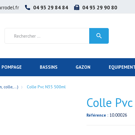
rrodel.fr
04 93 29 84 84
04 93 29 90 80

POMPAGE
BASSINS
GAZON
EQUIPEMENT
, colle,...)
Colle Pvc N35 500ml
Colle Pv
10.00026
Référence :