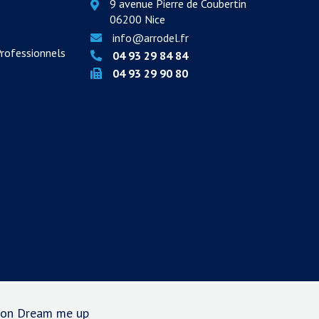
9 avenue Pierre de Coubertin
06200 Nice
info@arrodel.fr
Professionnels
04 93 29 84 84
04 93 29 90 80
tion Dream me up