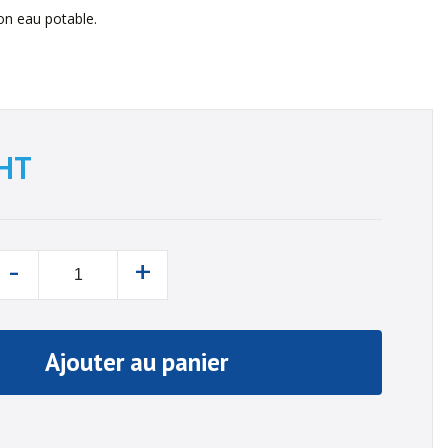
on eau potable.
HT
-
+
Ajouter au panier